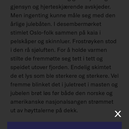
gjensyn og hjerteskjærende avskjeder.
Men ingenting kunne måle seg med den
årlige julebåten. I desembermørket
stimlet Oslo-folk sammen på kaia i
pelskåper og skinnluer. Frostrøyken stod
i den rå sjøluften. For å holde varmen
stilte de fremmøtte seg tett i tett og
speidet utover fjorden. Endelig skimtet
de et lys som ble sterkere og sterkere. Vel
fremme blinket det i juletreet i masten og
jubelen brøt løs før både den norske og
amerikanske nasjonalsangen strømmet
x
ut av høyttalerne på dekk.
Som første passasjer steg selveste