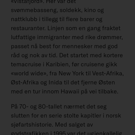
«Vistafjord». Her var det
svømmebasseng, soldekk, kino og
nattklubb i tillegg til flere barer og
restauranter. Linjen som en gang fraktet
lutfattige immigranter med rike drømmer,
passet nå best for mennesker med god
råd og nok av tid. Det startet med kortere
temacruise i Karibien, før cruisene gikk
«world wide», fra New York til Vest-Afrika,
Øst-Afrika og Inida til det fjerne Østen
med en tur innom Hawaii på vei tilbake.
På 70- og 80-tallet nærmet det seg
slutten for en serie stolte kapitler i norsk
sjøfartshistorie. Med salget av
godstrafikken i 1995 var det ugjenkallelig