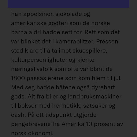
julenissen i land. I striesekken hadde
han appelsiner, sjokolade og
amerikanske godteri som de norske
barna aldri hadde sett før. Rett som det
var blinket det i kamerablitzer. Pressen
stod klare til å ta imot skuespillere,
kulturpersonligheter og kjente
næringslivsfolk som ofte var blant de
1800 passasjerene som kom hjem til jul.
Med seg hadde båtene også dyrebart
gods. Alt fra biler og landbruksmaskiner
til bokser med hermetikk, søtsaker og
cash. På ett tidspunkt utgjorde
pengebrevene fra Amerika 10 prosent av
norsk økonomi.