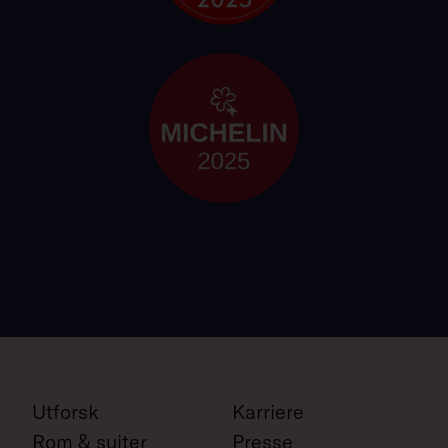
Utforsk
Karriere
Rom & suiter
Presse