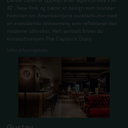
Denne baren er oppkalt etter legendariske Pier
42 i New York og bærer et design som blander
historien om Amerikalinjens cocktailkultur med
en enestående drikkemeny som reflekterer den
moderne utforsker. Helt sentralt finner du
konseptmenyen The Captain’s Diary.
Utforsk
Åpningstider
Gustav