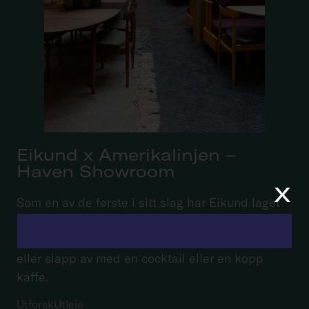
Eikund x Amerikalinjen –
Haven Showroom
x
Som en av de første i sitt slag har Eikund laget
et permanent showroom i vår bakgård Haven.
Klar til bruk – av alle. Bestill fra Atlas-menyen
eller slapp av med en cocktail eller en kopp
kaffe.
Utforsk
Utleie