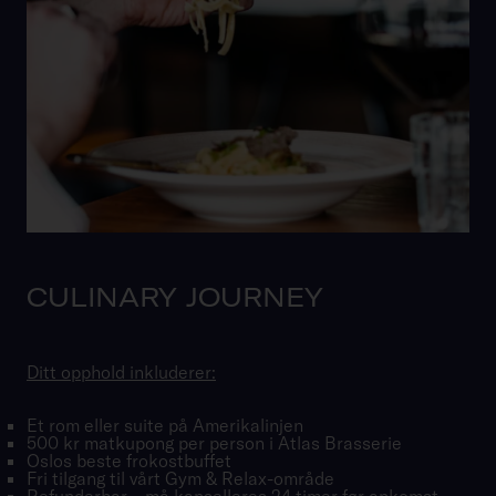
CULINARY JOURNEY
Ditt opphold inkluderer:
Et rom eller suite på Amerikalinjen
500 kr matkupong per person i Atlas Brasserie
Oslos beste frokostbuffet
Fri tilgang til vårt Gym & Relax-område
Refunderbar – må kanselleres 24 timer før ankomst