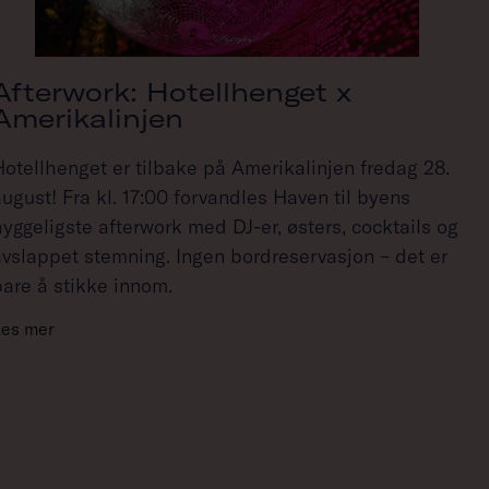
Afterwork: Hotellhenget x
Amerikalinjen
Hotellhenget er tilbake på Amerikalinjen fredag 28.
ugust! Fra kl. 17:00 forvandles Haven til byens
hyggeligste afterwork med DJ-er, østers, cocktails og
avslappet stemning. Ingen bordreservasjon – det er
bare å stikke innom.
Les mer