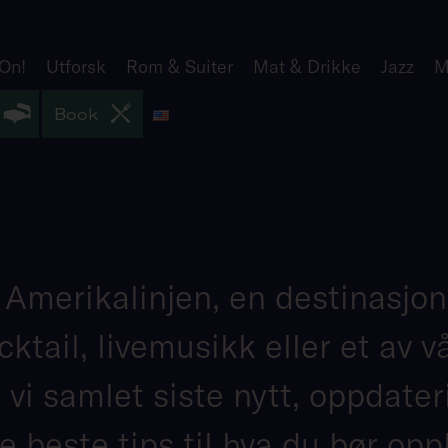
 On!
Utforsk
Rom & Suiter
Mat & Drikke
Jazz
M
English
Book
r Amerikalinjen, en destinasjo
ktail, livemusikk eller et av 
r vi samlet siste nytt, oppdate
e beste tips til hva du bør opp