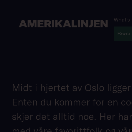
What’s
Book
Midt i hjertet av Oslo ligge
Enten du kommer for en coc
skjer det alltid noe. Her ha
med våre favorittfolk og vår