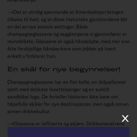
– «Det er utrolig spennende at Amerikalinjen bringes
tilbake til livet, og at disse historiske gjenstandene blir
en del av nye sosiale settinger. Både
champagneglassene og vegglampene vi gjeninnfører er
munnblåste. Glassene er også håndslipte, med mer enn
åtte forskjellige håndverkere som jobber på hvert
enkelt,» forklarer hun.
En skål for nye begynnelser!
Champagneglassene har en flat bolle, en dråpeformet
stett med delikate fasettslipinger og en subtilt
sandblåst logo. De forteller historien ikke bare om
håpefulle skåler for nye destinasjoner, men også om en
annen drikkekultur.
x
– «Glassene er raffinerte og skjøre. Drikkemønstrene
har endret seg siden 1950-tallet – champagneglass i