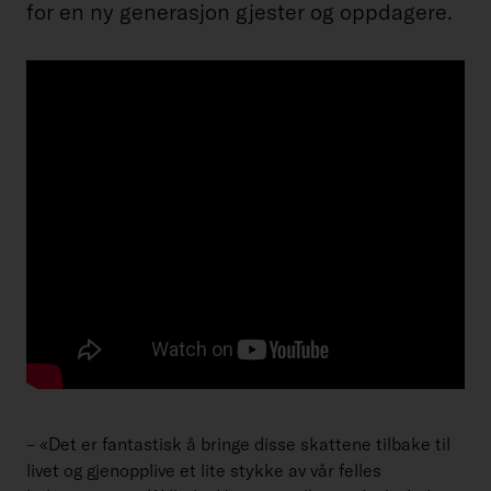
for en ny generasjon gjester og oppdagere.
– «Det er fantastisk å bringe disse skattene tilbake til
livet og gjenopplive et lite stykke av vår felles