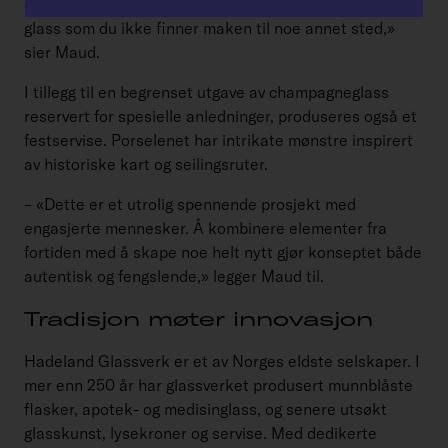
dag er gjerne større. Disse er eksklusive, håndlagde
glass som du ikke finner maken til noe annet sted,»
sier Maud.
I tillegg til en begrenset utgave av champagneglass
reservert for spesielle anledninger, produseres også et
festservise. Porselenet har intrikate mønstre inspirert
av historiske kart og seilingsruter.
– «Dette er et utrolig spennende prosjekt med
engasjerte mennesker. Å kombinere elementer fra
fortiden med å skape noe helt nytt gjør konseptet både
autentisk og fengslende,» legger Maud til.
Tradisjon møter innovasjon
Hadeland Glassverk er et av Norges eldste selskaper. I
mer enn 250 år har glassverket produsert munnblåste
flasker, apotek- og medisinglass, og senere utsøkt
glasskunst, lysekroner og servise. Med dedikerte