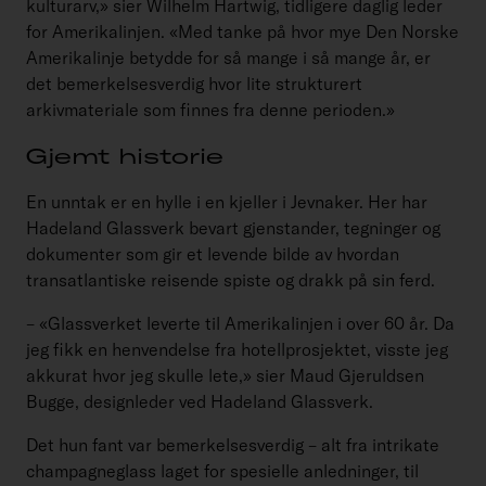
kulturarv,» sier Wilhelm Hartwig, tidligere daglig leder
for Amerikalinjen. «Med tanke på hvor mye Den Norske
Amerikalinje betydde for så mange i så mange år, er
det bemerkelsesverdig hvor lite strukturert
arkivmateriale som finnes fra denne perioden.»
Gjemt historie
En unntak er en hylle i en kjeller i Jevnaker. Her har
Hadeland Glassverk bevart gjenstander, tegninger og
dokumenter som gir et levende bilde av hvordan
transatlantiske reisende spiste og drakk på sin ferd.
– «Glassverket leverte til Amerikalinjen i over 60 år. Da
jeg fikk en henvendelse fra hotellprosjektet, visste jeg
akkurat hvor jeg skulle lete,» sier Maud Gjeruldsen
Bugge, designleder ved Hadeland Glassverk.
Det hun fant var bemerkelsesverdig – alt fra intrikate
champagneglass laget for spesielle anledninger, til