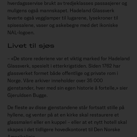
hverdagsservise brukt av tredjeklasses passasjerer og
muligens også mannskapet. Hadeland Glassverk
leverte også vegglamper til lugarene, lysekroner til
spisesalene, vaser og askebegre med det ikoniske
NAL-logoen.
Livet til sjøs
– «De store rederiene var et viktig marked for Hadeland
Glassverk, spesielt i etterkrigstiden. Siden 1762 har
glassverket formet både offentlige og private rom i
Norge. Våre arkiver inneholder over 35 000
gjenstander, hver med sin egen historie å fortelle,» sier
Gjeruldsen Bugge.
De fleste av disse gjenstandene står fortsatt stille på
hyllene, og venter på at en kirke skal restaurere et
glassmaleri eller en kuppel – eller at et nytt hotell skal
skapes i det tidligere hovedkontoret til Den Norske
Amerikalinje.