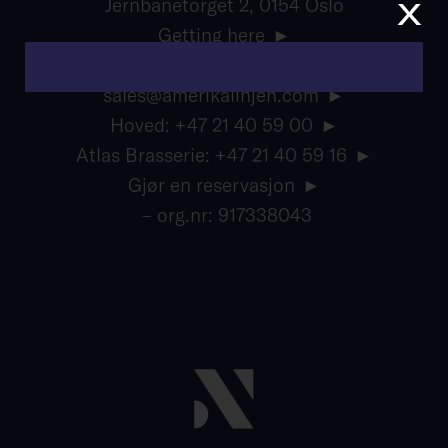
x
Jernbanetorget 2, 0154 Oslo
Getting here
info@amerikalinjen.com
sales@amerikalinjen.com
Hoved: +47 21 40 59 00
Atlas Brasserie: +47 21 40 59 16
Gjør en reservasjon
– org.nr: 917338043