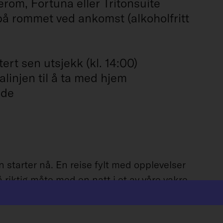
xerom, Fortuna eller Tritonsuite
 rommet ved ankomst (alkoholfritt
tert sen utsjekk (kl. 14:00)
linjen til å ta med hjem
åde
n starter nå. En reise fylt med opplevelser
 riktig måte med en natt i et av våre vakre
 og nyt en deilig frokost på sengen dagen