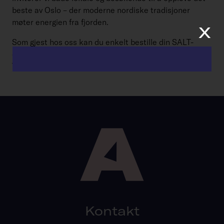
beste av Oslo – der moderne nordiske tradisjoner
x
møter energien fra fjorden.
Som gjest hos oss kan du enkelt bestille din SALT-
opplevelse direkte gjennom hotellet under oppholdet.
Ta kontakt med resepsjonen, så hjelper vi deg.
Kontakt