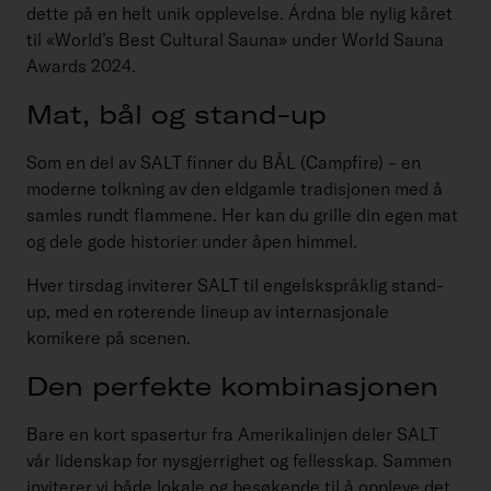
dette på en helt unik opplevelse. Árdna ble nylig kåret
til «World’s Best Cultural Sauna» under World Sauna
Awards 2024.
Mat, bål og stand-up
Som en del av SALT finner du BÅL (Campfire) – en
moderne tolkning av den eldgamle tradisjonen med å
samles rundt flammene. Her kan du grille din egen mat
og dele gode historier under åpen himmel.
Hver tirsdag inviterer SALT til engelskspråklig stand-
up, med en roterende lineup av internasjonale
komikere på scenen.
Den perfekte kombinasjonen
Bare en kort spasertur fra Amerikalinjen deler SALT
vår lidenskap for nysgjerrighet og fellesskap. Sammen
inviterer vi både lokale og besøkende til å oppleve det