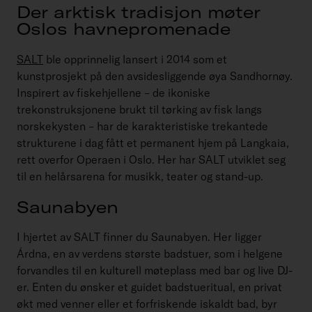
Der arktisk tradisjon møter
Oslos havnepromenade
SALT
ble opprinnelig lansert i 2014 som et
kunstprosjekt på den avsidesliggende øya Sandhornøy.
Inspirert av fiskehjellene – de ikoniske
trekonstruksjonene brukt til tørking av fisk langs
norskekysten – har de karakteristiske trekantede
strukturene i dag fått et permanent hjem på Langkaia,
rett overfor Operaen i Oslo. Her har SALT utviklet seg
til en helårsarena for musikk, teater og stand-up.
Saunabyen
I hjertet av SALT finner du Saunabyen. Her ligger
Árdna, en av verdens største badstuer, som i helgene
forvandles til en kulturell møteplass med bar og live DJ-
er. Enten du ønsker et guidet badstueritual, en privat
økt med venner eller et forfriskende iskaldt bad, byr